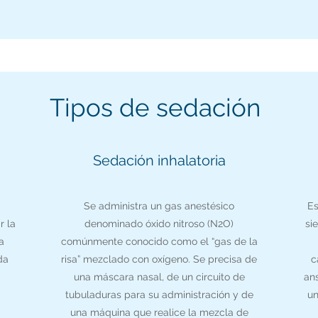
Tipos de sedación
Sedación inhalatoria
Se administra un gas anestésico
Es
r la
denominado óxido nitroso (N2O)
si
a
comúnmente conocido como el “gas de la
da
risa” mezclado con oxígeno. Se precisa de
c
una máscara nasal, de un circuito de
ans
tubuladuras para su administración y de
un
una máquina que realice la mezcla de