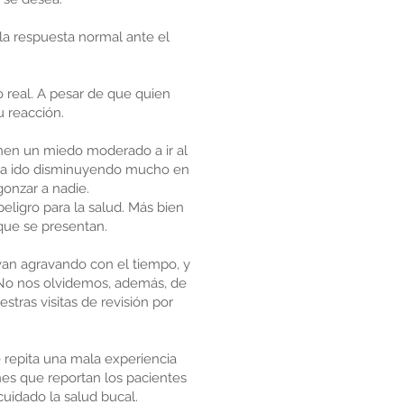
la respuesta normal ante el
o real. A pesar de que quien
u reacción.
enen un miedo moderado a ir al
e ha ido disminuyendo mucho en
onzar a nadie.
eligro para la salud. Más bien
que se presentan.
 van agravando con el tiempo, y
. No nos olvidemos, además, de
tras visitas de revisión por
e repita una mala experiencia
nes que reportan los pacientes
cuidado la salud bucal.