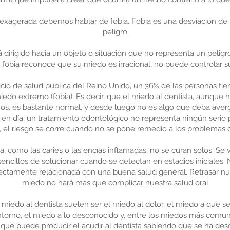
exagerada debemos hablar de fobia. Fobia es una desviación de 
peligro.
 dirigido hacia un objeto o situación que no representa un peligr
 fobia reconoce que su miedo es irracional, no puede controlar s
cio de salud pública del Reino Unido, un 36% de las personas ti
miedo extremo (fobia). Es decir, que el miedo al dentista, aunqu
ños, es bastante normal, y desde luego no es algo que deba averg
 en día, un tratamiento odontológico no representa ningún serio p
o, el riesgo se corre cuando no se pone remedio a los problemas 
, como las caries o las encías inflamadas, no se curan solos. Se
encillos de solucionar cuando se detectan en estadios iniciales
ectamente relacionada con una buena salud general. Retrasar nues
miedo no hará más que complicar nuestra salud oral.
 miedo al dentista suelen ser el miedo al dolor, el miedo a que s
 entorno, el miedo a lo desconocido y, entre los miedos más comu
 que puede producir el acudir al dentista sabiendo que se ha des