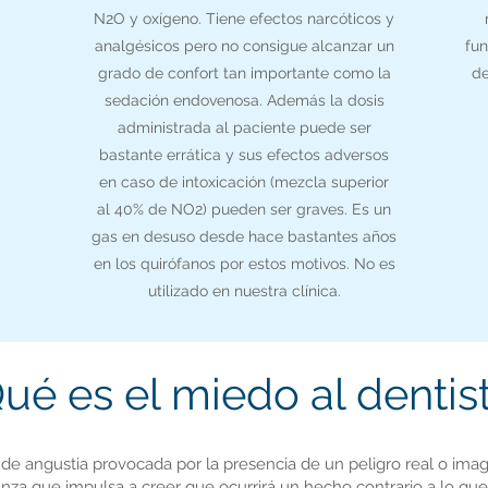
N2O y oxígeno. Tiene efectos narcóticos y
analgésicos pero no consigue alcanzar un
fun
grado de confort tan importante como la
de
sedación endovenosa. Además la dosis
administrada al paciente puede ser
bastante errática y sus efectos adversos
en caso de intoxicación (mezcla superior
al 40% de NO2) pueden ser graves. Es un
gas en desuso desde hace bastantes años
en los quirófanos por estos motivos. No es
utilizado en nuestra clínica.
ué es el miedo al dentis
de angustia provocada por la presencia de un peligro real o imag
nza que impulsa a creer que ocurrirá un hecho contrario a lo que