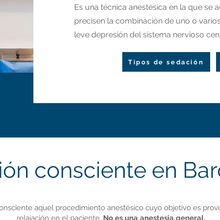
Es una técnica anestésica en la que se a
precisen la combinación de uno o var
leve depresión del sistema nervioso cent
Tipos de sedación
ón consciente en Ba
nsciente aquel procedimiento anestésico cuyo objetivo es provo
relajación en el paciente.
No es una anestesia general.