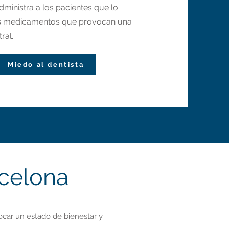
dministra a los pacientes que lo
ios medicamentos que provocan una
ral.
Miedo al dentista
rcelona
car un estado de bienestar y