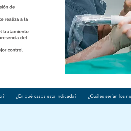
sión de
e realiza a la
l tratamiento
presencia del
or control
do?
¿En qué casos esta indicada?
¿Cuáles serían los ri